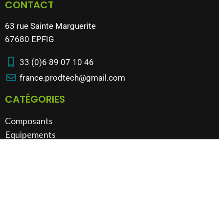
CONTACT
63 rue Sainte Marguerite
67680 EPFIG
33 (0)6 89 07 10 46
france.prodtech@gmail.com
CATÉGORIES
Composants
Equipements
Machines
Bâtiment & outillage​
VOUS AVEZ UN PRODUIT À VENDRE ?
Nous reprenons tout type d'équipement industriel
Possibilité de visite sur site