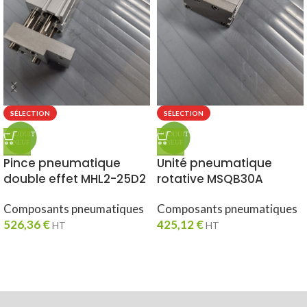
SÉLECTION
SÉLECTION
Pince pneumatique
Unité pneumatique
double effet MHL2-25D2
rotative MSQB30A
Composants pneumatiques
Composants pneumatiques
526,36
€
425,12
€
HT
HT