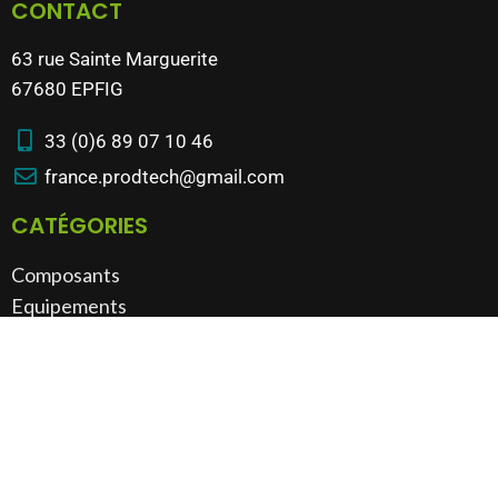
CONTACT
63 rue Sainte Marguerite
67680 EPFIG
33 (0)6 89 07 10 46
france.prodtech@gmail.com
CATÉGORIES
Composants
Equipements
Machines
Bâtiment & outillage​
VOUS AVEZ UN PRODUIT À VENDRE ?
Nous reprenons tout type d'équipement industriel
Possibilité de visite sur site