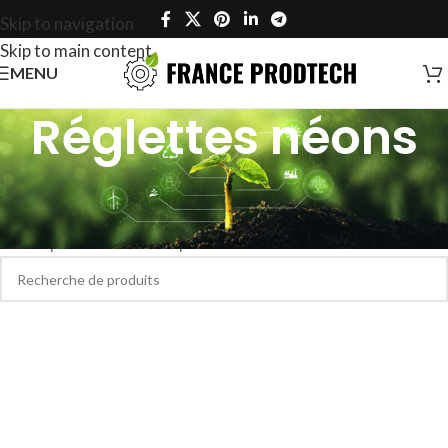
Skip to navigation
Skip to main content
MENU
Réglettes néons
Accueil
/
Éclairage
/
Luminaires
/
Réglettes néons
Aucun produit ne correspond à votre sélection.