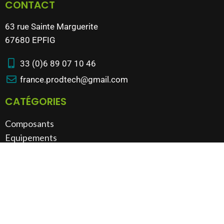
CONTACT
63 rue Sainte Marguerite
67680 EPFIG
33 (0)6 89 07 10 46
france.prodtech@gmail.com
CATÉGORIES
Composants
Equipements
Machines
Bâtiment & outillage​
VOUS AVEZ UN PRODUIT À VENDRE ?
Nous reprenons tout type d'équipement industriel
Possibilité de visite sur site