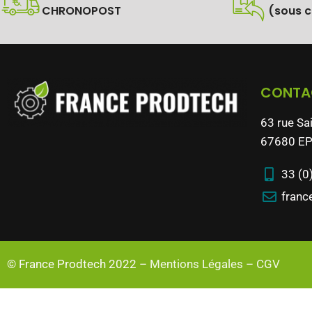
CHRONOPOST
(sous c
CONTA
63 rue Sa
67680 EP
33 (0
franc
© France Prodtech 2022 –
Mentions Légales
–
CGV