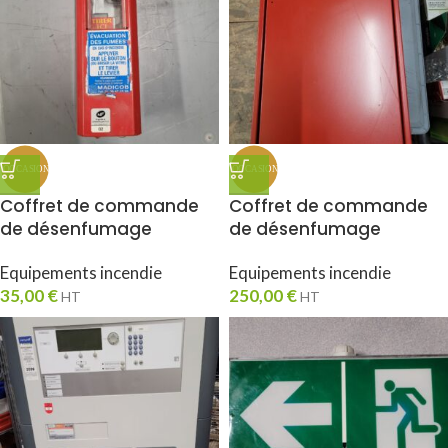
Coffret de commande
Coffret de commande
de désenfumage
de désenfumage
Equipements incendie
Equipements incendie
35,00
€
250,00
€
HT
HT