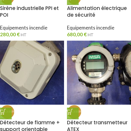
Sirène industrielle PPI et
Alimentation électrique
POI
de sécurité
Equipements incendie
Equipements incendie
280,00
€
680,00
€
HT
HT
Détecteur de flamme +
Détecteur transmetteur
support orientable
ATEX