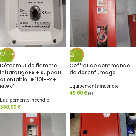
Détecteur de flamme
Coffret de commande
infrarouge Ex + support
de désenfumage
orientable DF1101-Ex +
Equipements incendie
MWV1
45,00
€
HT
Equipements incendie
580,00
€
HT