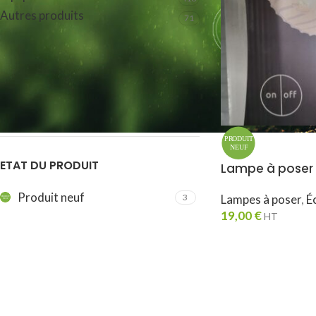
Autres produits
71
FILTRER PAR MARQUE
GLOBO
3
ETAT DU PRODUIT
Lampe à poser
Produit neuf
3
Lampes à poser
,
É
19,00
€
HT