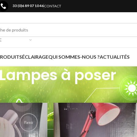
33 (0)6 89 07 10 46
CONTACT
E
PRODUITS
ÉCLAIRAGE
QUI SOMMES-NOUS ?
ACTUALITÉS
Lampes à poser
Luminaires
/
Lampes à poser
Voir
9