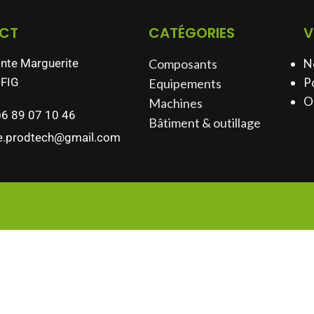
CT
CATÉGORIES
V
inte Marguerite
Composants
N
FIG
Po
Equipements
O
Machines
)6 89 07 10 46
Bâtiment & outillage​
e.prodtech@gmail.com