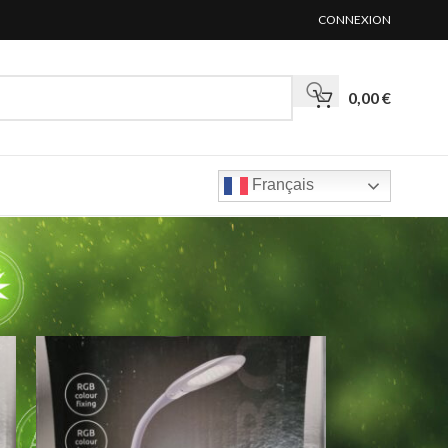
CONNEXION
0,00
€
Français
12
18
24