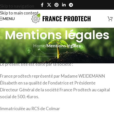
Skip to navigation
Skip to main content
MENU
Mentions légales
Home
/
Mentions légales
Édition et hébergement du site :
Le présent site est édité par la société :
France prodtech représenté par Madame WEIDEMANN
Élisabeth en sa qualité de Fondatrice et Présidente
Directeur Général de la société France Prodtech au capital
social de 500.-€uros.
Immatriculée au RCS de Colmar