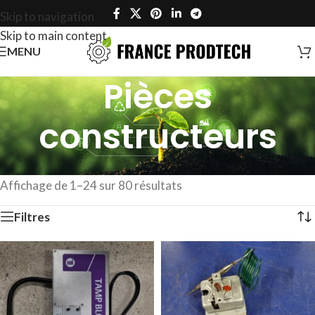
Skip to navigation
Skip to main content
MENU
Pièces
constructeurs
Accueil
/
Composants
/
Pièces constructeurs
Affichage de 1–24 sur 80 résultats
Filtres