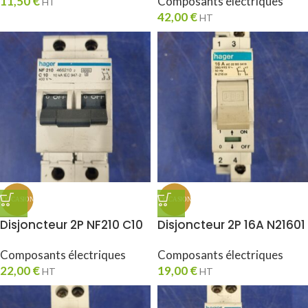
11,50
€
Composants électriques
HT
42,00
€
HT
Disjoncteur 2P NF210 C10
Disjoncteur 2P 16A N21601
Composants électriques
Composants électriques
22,00
€
19,00
€
HT
HT