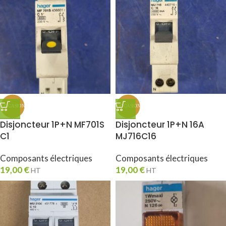
Disjoncteur 1P+N MF701S
Disjoncteur 1P+N 16A
C1
MJ716C16
Composants électriques
Composants électriques
19,00
€
19,00
€
HT
HT