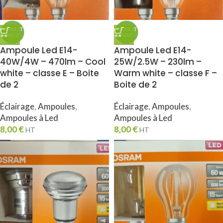
Ampoule Led E14-
Ampoule Led E14-
40W/4W – 470lm – Cool
25W/2.5W – 230lm –
white – classe E – Boite
Warm white – classe F –
de 2
Boite de 2
Éclairage
,
Ampoules
,
Éclairage
,
Ampoules
,
Ampoules à Led
Ampoules à Led
8,00
€
8,00
€
HT
HT