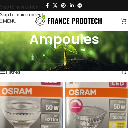
Skip to navigation
Skip to main content
MENU
Ampoules
Accueil
/
Éclairage
/
Ampoules
/
Page 3
Affichage de 49–72 sur 173 résultats
Filtres