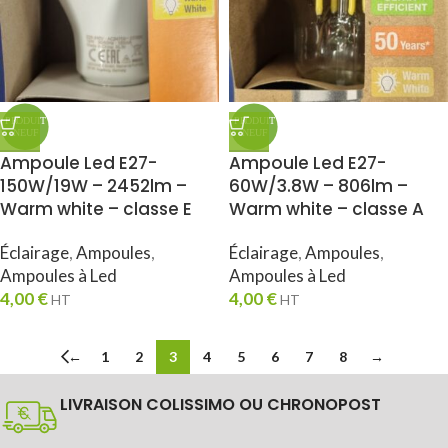
Ampoule Led E27-
Ampoule Led E27-
150W/19W – 2452lm –
60W/3.8W – 806lm –
Warm white – classe E
Warm white – classe A
Éclairage
,
Ampoules
,
Éclairage
,
Ampoules
,
Ampoules à Led
Ampoules à Led
4,00
€
4,00
€
HT
HT
←
1
2
3
4
5
6
7
8
→
LIVRAISON COLISSIMO OU CHRONOPOST