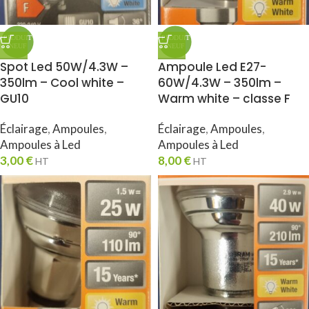
Spot Led 50W/4.3W –
Ampoule Led E27-
350lm – Cool white –
60W/4.3W – 350lm –
GU10
Warm white – classe F
Éclairage
,
Ampoules
,
Éclairage
,
Ampoules
,
Ampoules à Led
Ampoules à Led
3,00
€
8,00
€
HT
HT