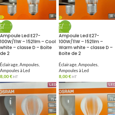
Ampoule Led E27-
Ampoule Led E27-
100W/11W – 1521lm – Cool
100W/11W – 1521lm –
white – classe D – Boite
Warm white – classe D –
de 2
Boite de 2
Éclairage
,
Ampoules
,
Éclairage
,
Ampoules
,
Ampoules à Led
Ampoules à Led
8,00
€
8,00
€
HT
HT