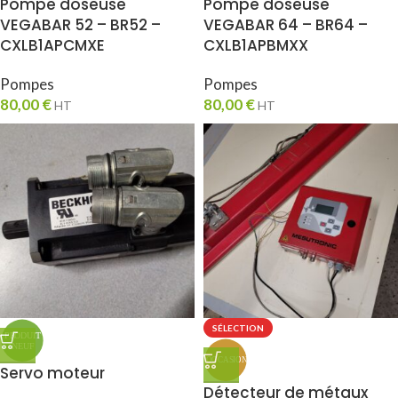
Pompe doseuse
Pompe doseuse
VEGABAR 52 – BR52 –
VEGABAR 64 – BR64 –
CXLB1APCMXE
CXLB1APBMXX
Pompes
Pompes
80,00
€
80,00
€
HT
HT
SÉLECTION
Servo moteur
Détecteur de métaux