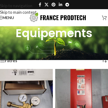
Skip to navigation
Skip to main content
MENU
Equipements
Accueil
/
Equipements
/
Page 17
Affichage de 385–408 sur 416 résultats
Filtres