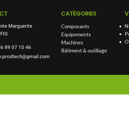
CT
CATÉGORIES
V
inte Marguerite
Composants
N
FIG
Po
Equipements
O
Machines
)6 89 07 10 46
Bâtiment & outillage​
e.prodtech@gmail.com