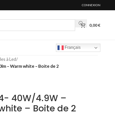
CONNEXION
0,00
€
Français
es à Led
/
lm – Warm white – Boite de 2
14- 40W/4.9W –
hite – Boite de 2