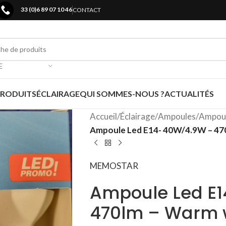
33 (0)6 89 07 10 46
CONTACT
E
PRODUITS
ÉCLAIRAGE
QUI SOMMES-NOUS ?
ACTUALITÉS
Accueil
/
Éclairage
/
Ampoules
/
Ampoul
Ampoule Led E14- 40W/4.9W – 470
MEMOSTAR
Ampoule Led E
470lm – Warm w