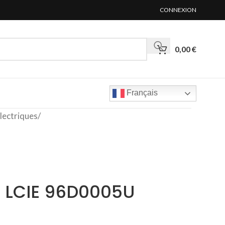
CONNEXION
0,00
€
Français
lectriques
/
n LCIE 96D0005U