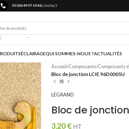
33 (0)6 89 07 10 46
CONTACT
E
PRODUITS
ÉCLAIRAGE
QUI SOMMES-NOUS ?
ACTUALITÉS
Accueil
/
Composants
/
Composants é
Bloc de jonction LCIE 96D0005U
LEGRAND
Bloc de jonctio
3,20
€
HT