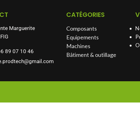
CT
CATÉGORIES
V
inte Marguerite
Composants
N
FIG
Po
Equipements
O
Machines
)6 89 07 10 46
Bâtiment & outillage​
e.prodtech@gmail.com