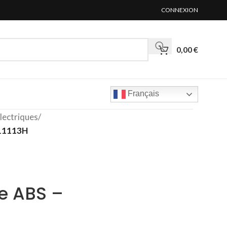
CONNEXION
0,00
€
Français
lectriques
/
111113H
le ABS –