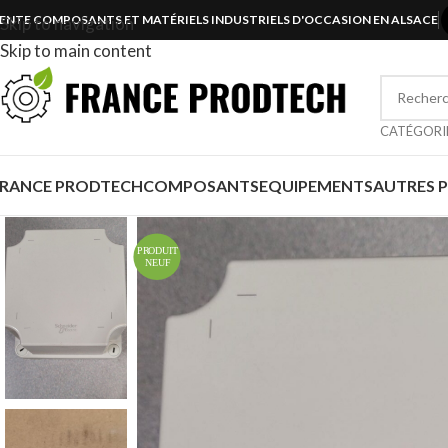
ENTE COMPOSANTS ET MATÉRIELS INDUSTRIELS D'OCCASION EN ALSACE
Skip to navigation
Skip to main content
CATÉGORI
FRANCE PRODTECH
COMPOSANTS
EQUIPEMENTS
AUTRES 