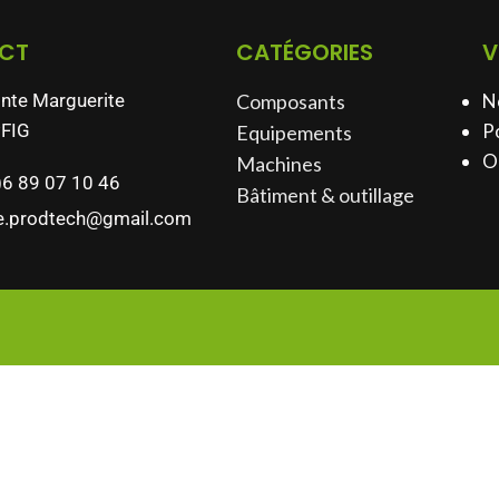
CT
CATÉGORIES
V
inte Marguerite
Composants
N
FIG
Po
Equipements
O
Machines
)6 89 07 10 46
Bâtiment & outillage​
e.prodtech@gmail.com