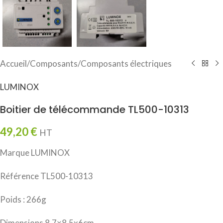
Accueil
/
Composants
/
Composants électriques
LUMINOX
Boitier de télécommande TL500-10313
49,20
€
HT
Marque LUMINOX
Référence TL500-10313
Poids : 266g
Dimensions 8.7×8.5x6cm