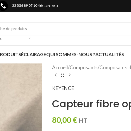
33 (0)6 89 07 10 46
CONTACT
E
PRODUITS
ÉCLAIRAGE
QUI SOMMES-NOUS ?
ACTUALITÉS
Accueil
/
Composants
/
Composants d
KEYENCE
Capteur fibre o
80,00
€
HT