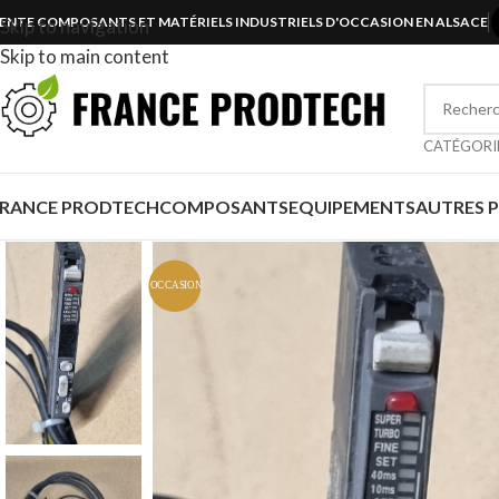
ENTE COMPOSANTS ET MATÉRIELS INDUSTRIELS D'OCCASION EN ALSACE
Skip to navigation
Skip to main content
CATÉGORI
FRANCE PRODTECH
COMPOSANTS
EQUIPEMENTS
AUTRES 