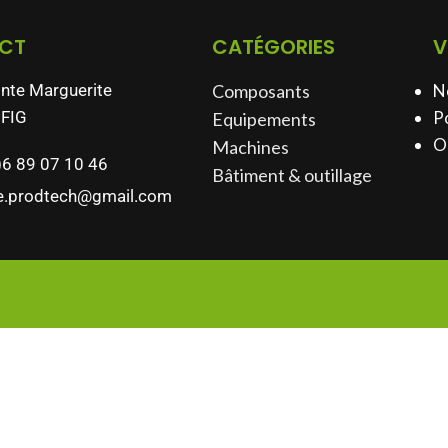
CT
CATÉGORIES
V
inte Marguerite
Composants
N
FIG
Po
Equipements
O
Machines
)6 89 07 10 46
Bâtiment & outillage​
e.prodtech@gmail.com