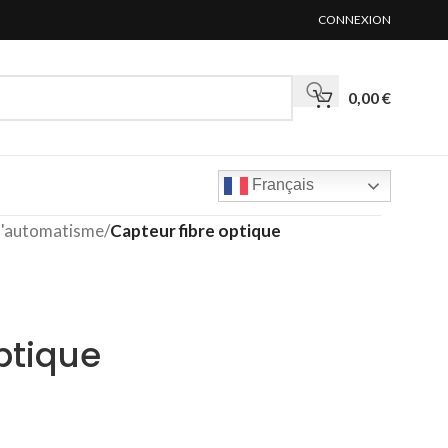
CONNEXION
0,00
€
Français
'automatisme
/
Capteur fibre optique
ptique