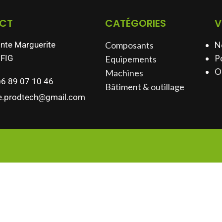
CT
CATÉGORIES
V
inte Marguerite
Composants
N
FIG
Po
Equipements
O
Machines
)6 89 07 10 46
Bâtiment & outillage​
e.prodtech@gmail.com