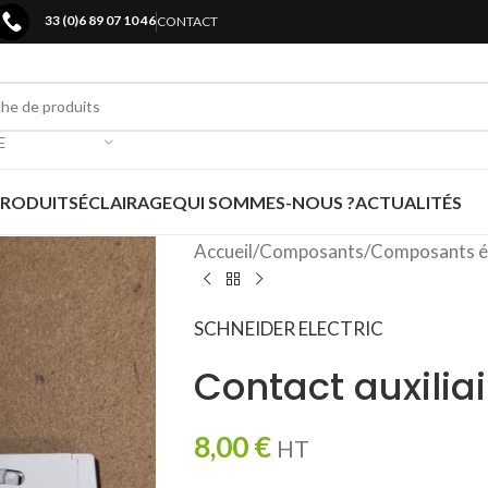
33 (0)6 89 07 10 46
CONTACT
E
PRODUITS
ÉCLAIRAGE
QUI SOMMES-NOUS ?
ACTUALITÉS
Accueil
/
Composants
/
Composants é
SCHNEIDER ELECTRIC
Contact auxilia
8,00
€
HT