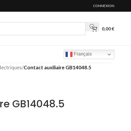
CONNEXION
0,00
€
Français
lectriques
/
Contact auxiliaire GB14048.5
ire GB14048.5