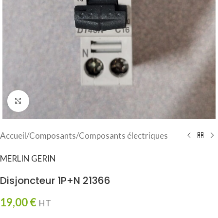
Click to enlarge
Accueil
/
Composants
/
Composants électriques
MERLIN GERIN
Disjoncteur 1P+N 21366
19,00
€
HT