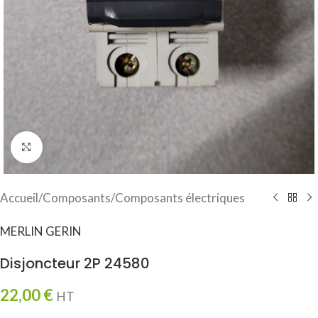
Click to enlarge
Accueil
/
Composants
/
Composants électriques
MERLIN GERIN
Disjoncteur 2P 24580
22,00
€
HT