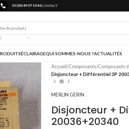
33 (0)6 89 07 10 46
CONTACT
E
PRODUITS
ÉCLAIRAGE
QUI SOMMES-NOUS ?
ACTUALITÉS
Accueil
/
Composants
/
Composants é
Disjoncteur + Différentiel 3P 20
MERLIN GERIN
Disjoncteur + Di
20036+20340