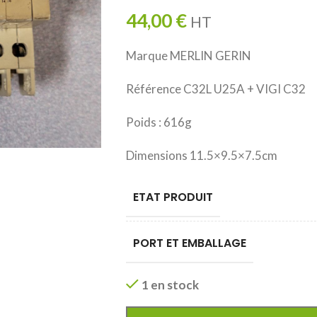
44,00
€
HT
Marque MERLIN GERIN
Référence C32L U25A + VIGI C32
Poids : 616g
Dimensions 11.5×9.5×7.5cm
ETAT PRODUIT
PORT ET EMBALLAGE
1 en stock