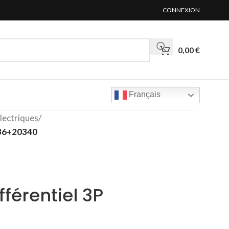
CONNEXION
0,00
€
Français
lectriques
/
036+20340
fférentiel 3P