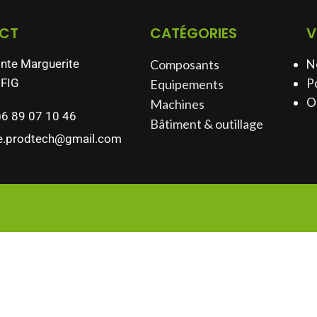
CT
CATÉGORIES
V
inte Marguerite
Composants
N
FIG
Po
Equipements
O
Machines
)6 89 07 10 46
Bâtiment & outillage​
e.prodtech@gmail.com