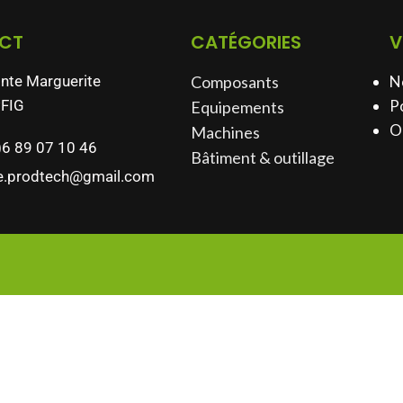
CT
CATÉGORIES
V
inte Marguerite
Composants
N
FIG
Po
Equipements
O
Machines
)6 89 07 10 46
Bâtiment & outillage​
e.prodtech@gmail.com