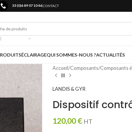
33 (0)6 89 07 10 46
CONTACT
E
PRODUITS
ÉCLAIRAGE
QUI SOMMES-NOUS ?
ACTUALITÉS
Accueil
/
Composants
/
Composants é
LANDIS & GYR
Dispositif cont
120,00
€
HT