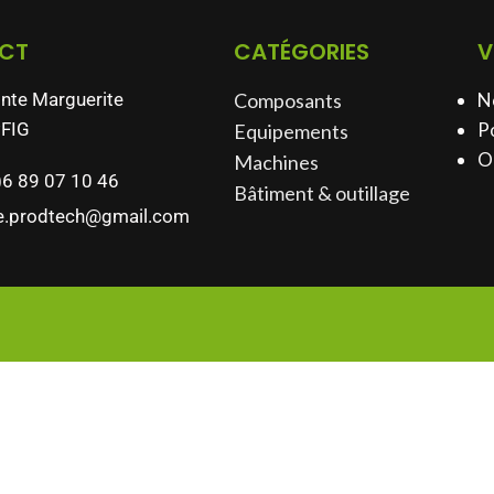
CT
CATÉGORIES
V
inte Marguerite
Composants
N
FIG
Po
Equipements
O
Machines
)6 89 07 10 46
Bâtiment & outillage​
e.prodtech@gmail.com