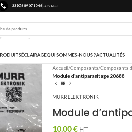
33 (0)6 89 07 10 46
CONTACT
E
PRODUITS
ÉCLAIRAGE
QUI SOMMES-NOUS ?
ACTUALITÉS
Accueil
/
Composants
/
Composants d
Module d’antiparasitage 20688
MURR ELEKTRONIK
Module d’antip
10,00
€
HT