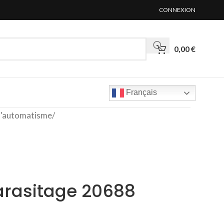
CONNEXION
0,00
€
Français
'automatisme
/
arasitage 20688