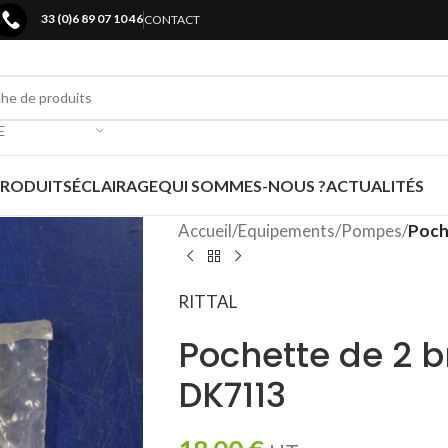
33 (0)6 89 07 10 46
CONTACT
E
PRODUITS
ÉCLAIRAGE
QUI SOMMES-NOUS ?
ACTUALITÉS
Accueil
/
Equipements
/
Pompes
/
Poch
RITTAL
Pochette de 2 br
DK7113