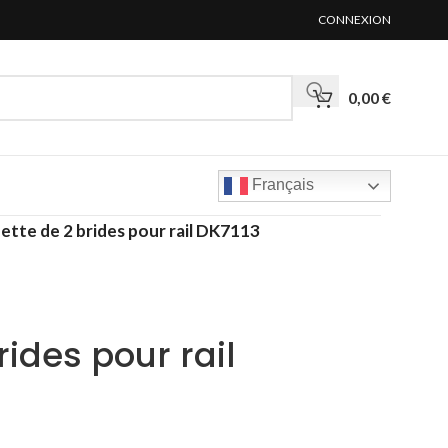
CONNEXION
0,00
€
Français
ette de 2 brides pour rail DK7113
ides pour rail