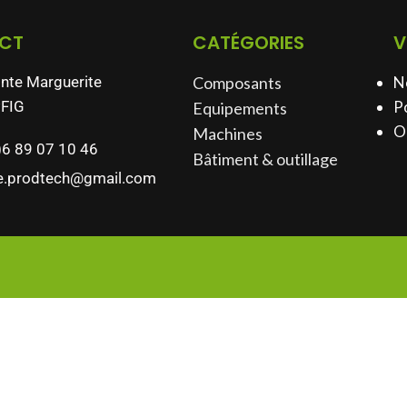
CT
CATÉGORIES
V
inte Marguerite
Composants
N
FIG
Po
Equipements
O
Machines
)6 89 07 10 46
Bâtiment & outillage​
e.prodtech@gmail.com