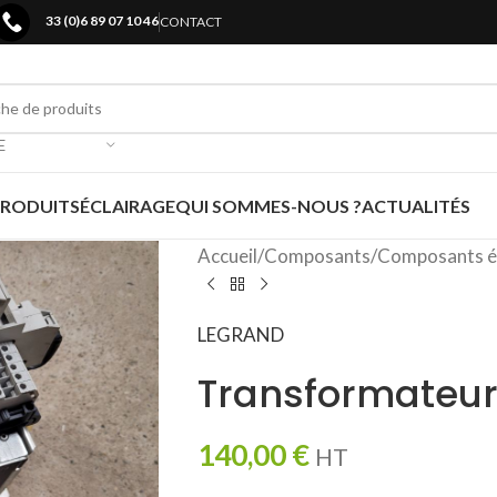
33 (0)6 89 07 10 46
CONTACT
E
PRODUITS
ÉCLAIRAGE
QUI SOMMES-NOUS ?
ACTUALITÉS
Accueil
/
Composants
/
Composants é
LEGRAND
Transformateur
140,00
€
HT