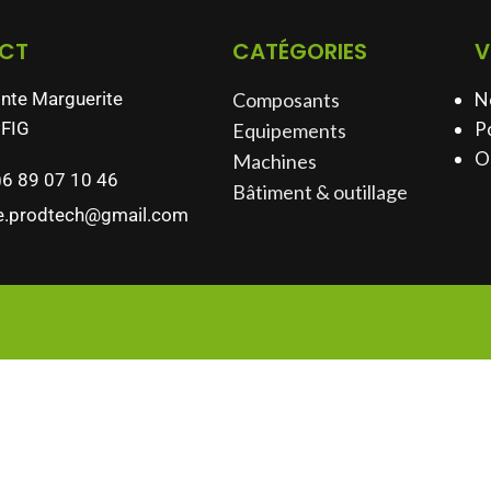
CT
CATÉGORIES
V
inte Marguerite
Composants
N
FIG
Po
Equipements
O
Machines
)6 89 07 10 46
Bâtiment & outillage​
e.prodtech@gmail.com