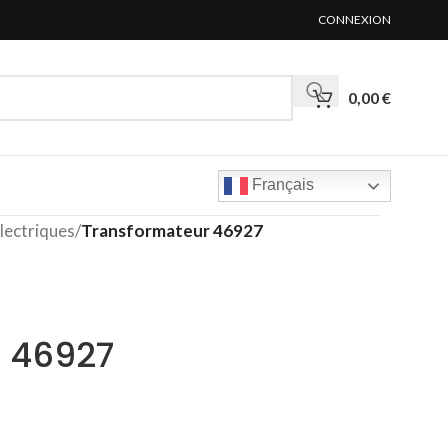
CONNEXION
0,00
€
Français
lectriques
/
Transformateur 46927
 46927