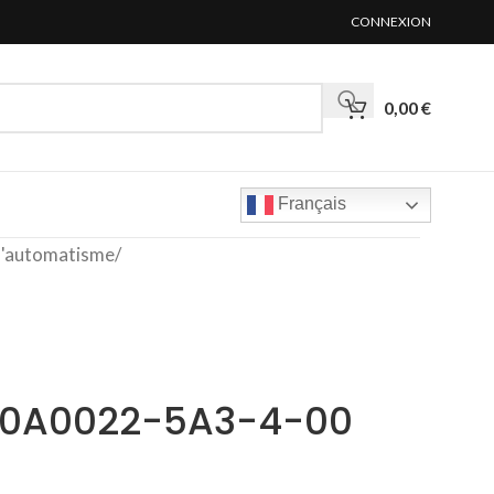
CONNEXION
0,00
€
Français
'automatisme
/
40A0022-5A3-4-00