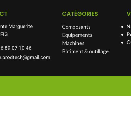
CT
CATÉGORIES
V
inte Marguerite
Composants
N
FIG
Po
Equipements
O
Machines
)6 89 07 10 46
Bâtiment & outillage​
e.prodtech@gmail.com