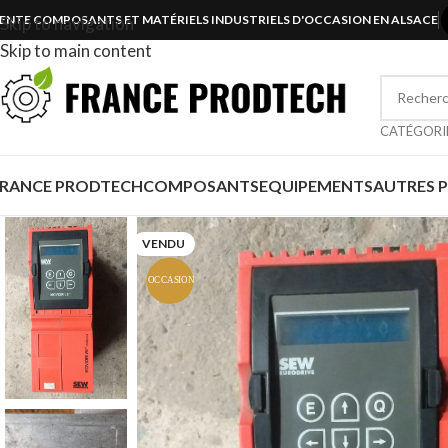
ENTE COMPOSANTS ET MATÉRIELS INDUSTRIELS D'OCCASION EN ALSACE
Skip to navigation
Skip to main content
CATÉGORI
FRANCE PRODTECH
COMPOSANTS
EQUIPEMENTS
AUTRES 
VENDU