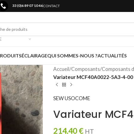
33 (0)6 89 07 10 46
CONTACT
E
PRODUITS
ÉCLAIRAGE
QUI SOMMES-NOUS ?
ACTUALITÉS
Accueil
/
Composants
/
Composants d
Variateur MCF40A0022-5A3-4-00
SEW USOCOME
Variateur MCF
214,40
€
HT