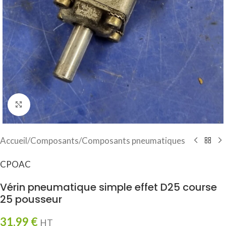
Click to enlarge
Accueil
/
Composants
/
Composants pneumatiques
CPOAC
Vérin pneumatique simple effet D25 course
25 pousseur
31,99
€
HT