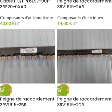
Cable PC/PPI 6ES7-901-
Peigne de raccordement
3BF20-0XA0
3RV1915-2AB
Composants d'automatisme
Composants électriques
40,00
€
14,00
€
HT
HT
Peigne de raccordement
Peigne de raccordement
3RV1915-2BB
3RV1915-2DB